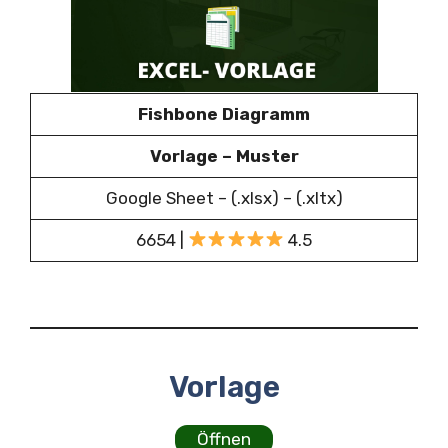
Fishbone Diagramm
Vorlage – Muster
Google Sheet – (.xlsx) – (.xltx)
6654 |
4.5
Vorlage
Öffnen