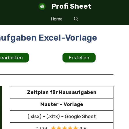
Profi Sheet
Home
aufgaben Excel-Vorlage
earbeiten
Erstellen
Zeitplan für Hausaufgaben
Muster – Vorlage
(.xlsx) – (.xltx) – Google Sheet
1723 |
4.8