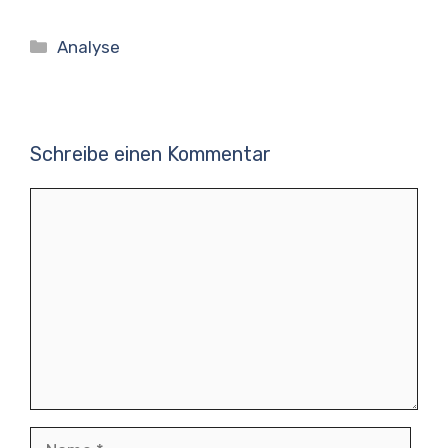
Kategorien
Analyse
Schreibe einen Kommentar
Kommentar
Name