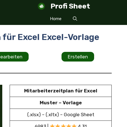
Profi Sheet
Home
 für Excel Excel-Vorlage
earbeiten
Erstellen
Mitarbeiterzeitplan für Excel
Muster – Vorlage
(.xlsx) – (.xltx) – Google Sheet
6983 |
4.31